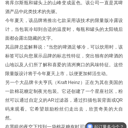
将库尔斯瓶和罐头上的山峰变成蓝色。该公司一直是其啤
酒产品中此类技术的先驱。
今年夏天，该品牌将推出七款采用该技术的限量版冷露设
计，当包装冷却到合适的温度时，每瓶和罐头的太阳镜后
面都会露出隐藏的文字。
其品牌总监解释说：“当您的啤酒足够冷，可以饮用时，该
标签可以向您展示品牌的标志性特征，突出独有的啤酒的
山地以及人们所了解和喜爱的清冽爽口的风味特征。这些
限量版设计将于今年夏天上市，以便更加鲜活生动。
另一个大品牌卡夫亨氏（Kraft Heinz）正在为其在美国的
一款棉花糖定制夜光包装。它还创建了一个星座社区，粉
丝可以通过自定义的AR过滤器，通过扫描包装背面或QR
码来观看。它希望鼓励粉丝们走出去，欣赏奇美的大自
然。
起订量多少个？
在黑暗的夜空下找到一袋棉花糖有时可能具有挑战性。“当