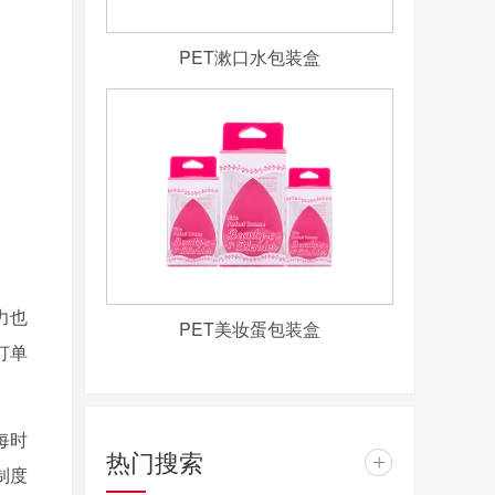
PET漱口水包装盒
力也
PET美妆蛋包装盒
订单
每时
热门搜索
+
制度